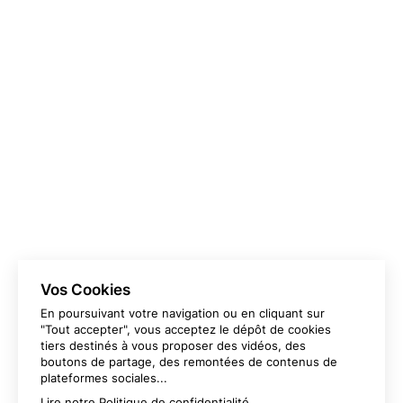
Nous sommes votre partenaire expert à Lyon pour tous
vos projets d’impression !
VOUS AVEZ UN PROJET D’IMPRESSION À
LYON ?
DEMANDEZ-NOUS UN DEVIS !
Vos Cookies
En poursuivant votre navigation ou en cliquant sur
"Tout accepter", vous acceptez le dépôt de cookies
tiers destinés à vous proposer des vidéos, des
boutons de partage, des remontées de contenus de
plateformes sociales...
Lire notre
Politique de confidentialité
.