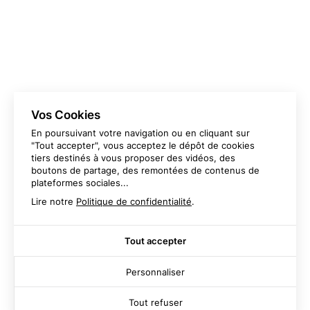
BROCHURES
CALENDRIERS
CARTES DE VISITE
CARTES DE VŒUX
CATALOGUES
FLYERS
LIVRES
MAGAZINES
PAPIERS EN TÊTE
PLAQUETTES
Vos Cookies
En poursuivant votre navigation ou en cliquant sur
"Tout accepter", vous acceptez le dépôt de cookies
tiers destinés à vous proposer des vidéos, des
boutons de partage, des remontées de contenus de
plateformes sociales...
Lire notre
Politique de confidentialité
.
Imprimerie Ranchon
04 78 20 61 68
Parc des lumières
Tout accepter
7 rue Nicéphore Niépce
69800 Saint-Priest
Personnaliser
Tout refuser