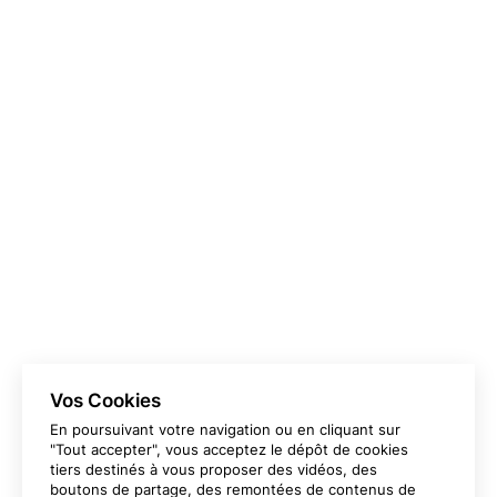
pelliculage avec 30 % de plastique en moins, encres
végétales…
Vous souhaitez en savoir plus
sur nos solutions pour votre
projet d’impression de
signalétique à
Lyon ?
Contactez-nous
Vos Cookies
En poursuivant votre navigation ou en cliquant sur
"Tout accepter", vous acceptez le dépôt de cookies
tiers destinés à vous proposer des vidéos, des
boutons de partage, des remontées de contenus de