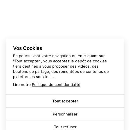
BROCHURES
CALENDRIERS
CARTES DE VISITE
CARTES DE VŒUX
CATALOGUES
FLYERS
LIVRES
MAGAZINES
PAPIERS EN TÊTE
PLAQUETTES
Vos Cookies
En poursuivant votre navigation ou en cliquant sur
"Tout accepter", vous acceptez le dépôt de cookies
tiers destinés à vous proposer des vidéos, des
boutons de partage, des remontées de contenus de
plateformes sociales...
Lire notre
Politique de confidentialité
.
Imprimerie Ranchon
04 78 20 61 68
Parc des lumières
Tout accepter
7 rue Nicéphore Niépce
69800 Saint-Priest
Personnaliser
Tout refuser