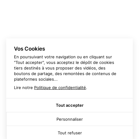
BROCHURES
CALENDRIERS
CARTES DE VISITE
CARTES DE VŒUX
CATALOGUES
FLYERS
LIVRES
MAGAZINES
PAPIERS EN TÊTE
PLAQUETTES
Vos Cookies
En poursuivant votre navigation ou en cliquant sur
"Tout accepter", vous acceptez le dépôt de cookies
tiers destinés à vous proposer des vidéos, des
boutons de partage, des remontées de contenus de
plateformes sociales...
Lire notre
Politique de confidentialité
.
Imprimerie Ranchon
04 78 20 61 68
Parc des lumières
Tout accepter
7 rue Nicéphore Niépce
69800 Saint-Priest
Personnaliser
Tout refuser